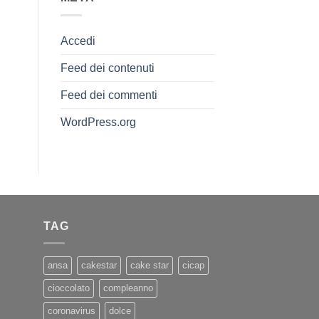
Accedi
Feed dei contenuti
Feed dei commenti
WordPress.org
TAG
ansa
cakestar
cake star
cicap
cioccolato
compleanno
coronavirus
dolce