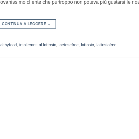
ovanissimo cliente che purtroppo non poteva più gustarsi le nos
CONTINUA A LEGGERE
→
althyfood
,
intolleranti al lattosio
,
lactosefree
,
lattosio
,
lattosiofree
,