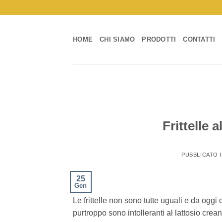
Salta
ai
contenuti
HOME
CHI SIAMO
PRODOTTI
CONTATTI
Frittelle 
PUBBLICATO 
25
Gen
Le frittelle non sono tutte uguali e da ogg
purtroppo sono intolleranti al lattosio crea