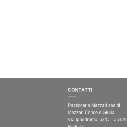
CONTATTI
Pasticceria Mazzari sas di
Mazzari Enrico e Giulia
Via Ippodromo, 62/C – 35129
Padova