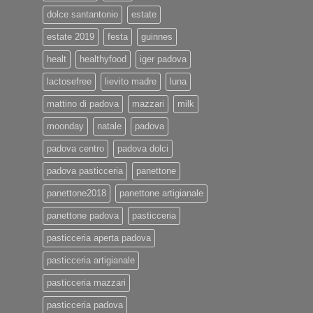
dolce santantonio
estate
estate 2019
festa
guinnes
healt
healthyfood
iger padova
lactosefree
lievito madre
luna
mattino di padova
mazzari
milk
moonday
natale
padova
padova centro
padova dolci
padova pasticceria
panettone
panettone2018
panettone artigianale
panettone padova
pasticceria
pasticceria aperta padova
pasticceria artigianale
pasticceria mazzari
pasticceria padova