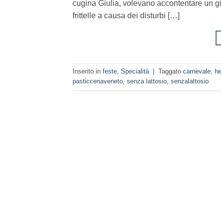
cugina Giulia, volevano accontentare un gi
frittelle a causa dei disturbi […]
Inserito in
feste
,
Specialità
|
Taggato
carnevale
,
he
pasticceriaveneto
,
senza lattosio
,
senzalattosio