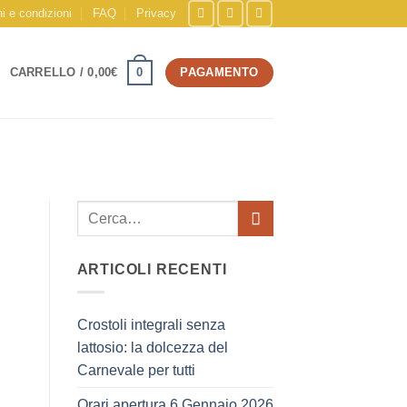
i e condizioni
FAQ
Privacy
0
CARRELLO /
0,00
€
PAGAMENTO
ARTICOLI RECENTI
Crostoli integrali senza
lattosio: la dolcezza del
Carnevale per tutti
Orari apertura 6 Gennaio 2026