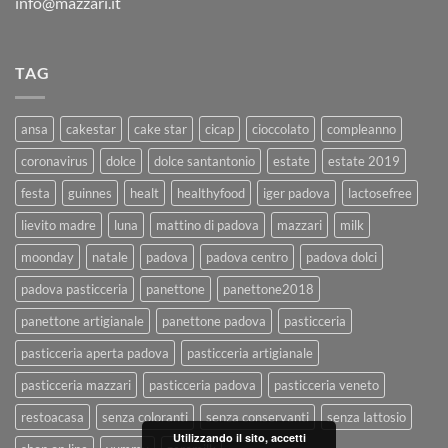
info@mazzari.it
TAG
ansa
cakestar
cake star
cicap
cioccolato
compleanno
coronavirus
dolce
dolce santantonio
estate
estate 2019
festa
guinnes
healt
healthyfood
iger padova
lactosefree
lievito madre
luna
mattino di padova
mazzari
milk
moonday
natale
padova
padova centro
padova dolci
padova pasticceria
panettone
panettone2018
panettone artigianale
panettone padova
pasticceria
pasticceria aperta padova
pasticceria artigianale
pasticceria mazzari
pasticceria padova
pasticceria veneto
restoacasa
senza coloranti
senza conservanti
senza lattosio
Utilizzando il sito, accetti