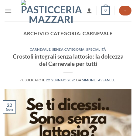
Salta
0
ai
+
contenuti
ARCHIVIO CATEGORIA:
CARNEVALE
CARNEVALE
,
SENZA CATEGORIA
,
SPECIALITÀ
Crostoli integrali senza lattosio: la dolcezza
del Carnevale per tutti
PUBBLICATO IL
22 GENNAIO 2026
DA
SIMONE FASSANELLI
22
Gen