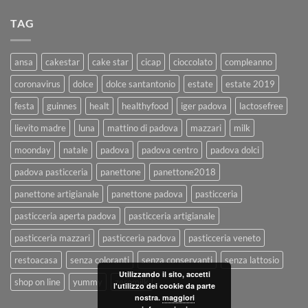
TAG
ansa
cakestar
cake star
cicap
cioccolato
compleanno
coronavirus
dolce
dolce santantonio
estate
estate 2019
festa
guinnes
healt
healthyfood
iger padova
lactosefree
lievito madre
luna
mattino di padova
mazzari
milk
moonday
natale
padova
padova centro
padova dolci
padova pasticceria
panettone
panettone2018
panettone artigianale
panettone padova
pasticceria
pasticceria aperta padova
pasticceria artigianale
pasticceria mazzari
pasticceria padova
pasticceria veneto
restoacasa
senza coloranti
senza conservanti
senza lattosio
Utilizzando il sito, accetti
shop on line
yummy
zeromilk
l'utilizzo dei cookie da parte
nostra.
maggiori