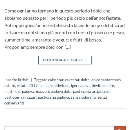
Come ogni anno tornano in questo periodo i dolci che
abbiamo pensato per il periodo più caldo dell’anno: l’estate.
Putroppo quest’anno l’estate si sta facendo un po’ di fatica ad
arrivare ma noi siamo già pronti con i nostri prosecco e pesca,
summer time, amaranto e yogurt e frutti di bosco.
Proponiamo sempre dolci con […]
CONTINUA A LEGGERE
→
Inserito in
dolci
|
Taggato
cake star
,
cakestar
,
dolce
,
dolce santantonio
,
estate
,
estate 2019
,
healt
,
healthyfood
,
iger padova
,
lievito madre
,
mattino di padova
,
mazzari
,
padova dolci
,
pasticceria artigianale
,
pasticceria mazzari
,
pasticceria padova
,
senza coloranti
,
senza
conservanti