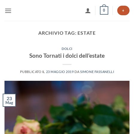
Salta
0
ai
+
contenuti
ARCHIVIO TAG:
ESTATE
DOLCI
Sono Tornati i dolci dell’estate
PUBBLICATO IL
23 MAGGIO 2019
DA
SIMONE FASSANELLI
23
Mag