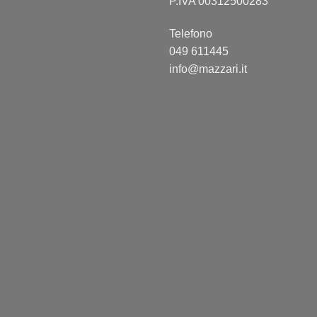
P.IVA 00312500283
Telefono
049 611445
info@mazzari.it