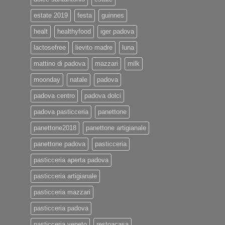
estate 2019
festa
guinnes
healt
healthyfood
iger padova
lactosefree
lievito madre
luna
mattino di padova
mazzari
milk
moonday
natale
padova
padova centro
padova dolci
padova pasticceria
panettone
panettone2018
panettone artigianale
panettone padova
pasticceria
pasticceria aperta padova
pasticceria artigianale
pasticceria mazzari
pasticceria padova
pasticceria veneto
restoacasa