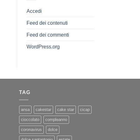
Accedi
Feed dei contenuti
Feed dei commenti
WordPress.org
TAG
ansa
cakestar
cake star
cicap
cioccolato
compleanno
coronavirus
dolce
dolce santantonio
estate