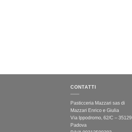
CONTATTI
Pasticceria Mazzari sas di
Mazzari Enrico e Giulia
Via Ippodromo, 62/C – 35129
Padova