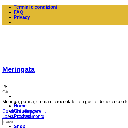
Salta
Termini e condizioni
ai
FAQ
contenuti
Privacy
Meringata
28
Giu
Meringa, panna, crema di cioccolato con gocce di cioccolato f
Home
Chi siamo
Continua a leggere
→
Prodotti
Lascia un commento
Contatti
Shop