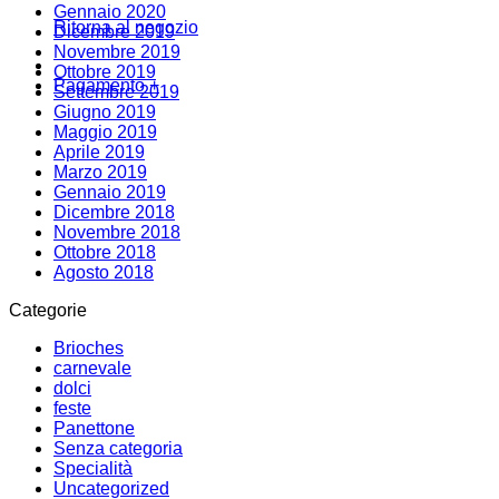
Gennaio 2020
Ritorna al negozio
Dicembre 2019
Novembre 2019
Ottobre 2019
Pagamento
+
Settembre 2019
Giugno 2019
Maggio 2019
Aprile 2019
Marzo 2019
Gennaio 2019
Dicembre 2018
Novembre 2018
Ottobre 2018
Agosto 2018
Categorie
Brioches
carnevale
dolci
feste
Panettone
Senza categoria
Specialità
Uncategorized