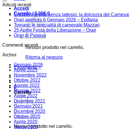
Articoli recenti
Accedi
Carrello /
0,00
€
0
Crostoli integrali senza lattosio: la dolcezza del Carneval
Orari apertura 6 Gennaio 2026 – Epifania
Tornano le specialità di carnevale Mazzari
25 Aprile Festa della Liberazione – Orari
Orari di Pasqua
Commenti recenti
Nessun prodotto nel carrello.
Archivi
Ritorna al negozio
Gennaio 2026
Pagamento
+
Aprile 2025
Novembre 2022
Ottobre 2022
Agosto 2022
0
Maggio 2022
Carrello
Aprile 2022
Dicembre 2021
Gennaio 2021
Dicembre 2020
Ottobre 2020
Aprile 2020
Nessun prodotto nel carrello.
Marzo 2020