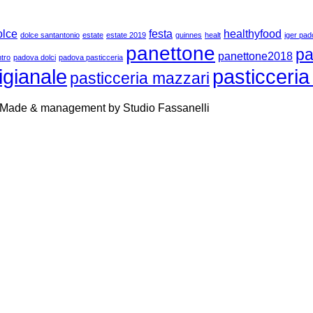
olce
festa
healthyfood
dolce santantonio
estate
estate 2019
guinnes
healt
iger pa
panettone
pa
panettone2018
tro
padova dolci
padova pasticceria
igianale
pasticceri
pasticceria mazzari
 Made & management by Studio Fassanelli