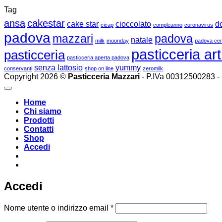
Tag
ansa
cakestar
cake star
cioccolato
d
cicap
compleanno
coronavirus
padova
mazzari
padova
natale
milk
moonday
padova cen
pasticceria art
pasticceria
pasticceria aperta padova
senza lattosio
yummy
conservanti
shop on line
zeromilk
Copyright 2026 ©
Pasticceria Mazzari
- P.IVa 00312500283 -
Home
Chi siamo
Prodotti
Contatti
Shop
Accedi
Accedi
Richiesto
Nome utente o indirizzo email
*