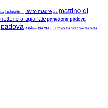
mattino di
lievito madre
lactosefree
dova
luna
nettone artigianale
panettone padova
a padova
pasticceria veneto
restoacasa
senza coloranti
senza