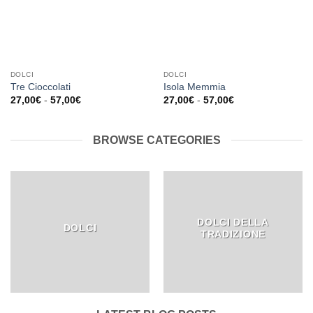
DOLCI
DOLCI
Tre Cioccolati
Isola Memmia
Fascia
Fascia
27,00
€
-
57,00
€
27,00
€
-
57,00
€
di
di
prezzo:
prezzo:
da
da
27,00€
27,00€
BROWSE CATEGORIES
a
a
57,00€
57,00€
DOLCI DELLA
DOLCI
TRADIZIONE