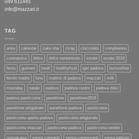
049 611445
info@mazzari.it
TAG
ansa
cakestar
cake star
cicap
cioccolato
compleanno
coronavirus
dolce
dolce santantonio
estate
estate 2019
festa
guinnes
healt
healthyfood
iger padova
lactosefree
lievito madre
luna
mattino di padova
mazzari
milk
moonday
natale
padova
padova centro
padova dolci
padova pasticceria
panettone
panettone2018
panettone artigianale
panettone padova
pasticceria
pasticceria aperta padova
pasticceria artigianale
pasticceria mazzari
pasticceria padova
pasticceria veneto
restoacasa
senza coloranti
senza conservanti
senza lattosio