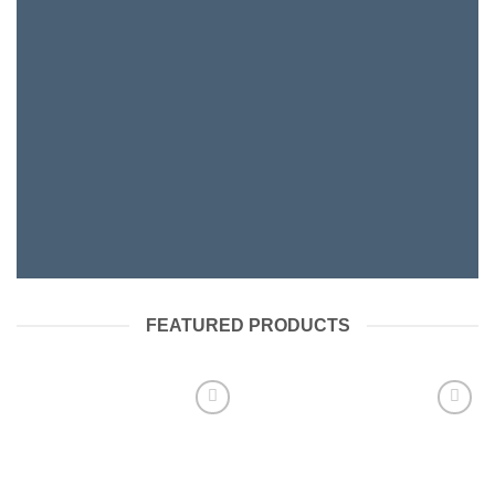
SHOP WOMEN
SHOP MEN
FEATURED PRODUCTS
Aggiungi
Aggiungi
alla lista
alla lista
dei
dei
desideri
desideri