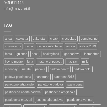
049 611445
info@mazzari.it
TAG
ansa
cakestar
cake star
cicap
cioccolato
compleanno
coronavirus
dolce
dolce santantonio
estate
estate 2019
festa
guinnes
healt
healthyfood
iger padova
lactosefree
lievito madre
luna
mattino di padova
mazzari
milk
moonday
natale
padova
padova centro
padova dolci
padova pasticceria
panettone
panettone2018
panettone artigianale
panettone padova
pasticceria
pasticceria aperta padova
pasticceria artigianale
pasticceria mazzari
pasticceria padova
pasticceria veneto