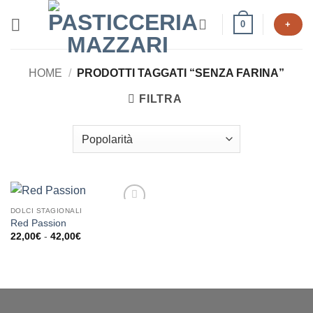
Salta
0
+
ai
contenuti
HOME
/
PRODOTTI TAGGATI “SENZA FARINA”
FILTRA
DOLCI STAGIONALI
Aggiungi
Red Passion
alla lista
Fascia
22,00
€
-
42,00
€
dei
di
desideri
prezzo:
da
22,00€
a
42,00€