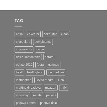
TAG
ansa
cakestar
cake star
cicap
cioccolato
compleanno
coronavirus
dolce
dolce santantonio
estate
estate 2019
festa
guinnes
healt
healthyfood
iger padova
lactosefree
lievito madre
luna
mattino di padova
mazzari
milk
moonday
natale
padova
padova centro
padova dolci