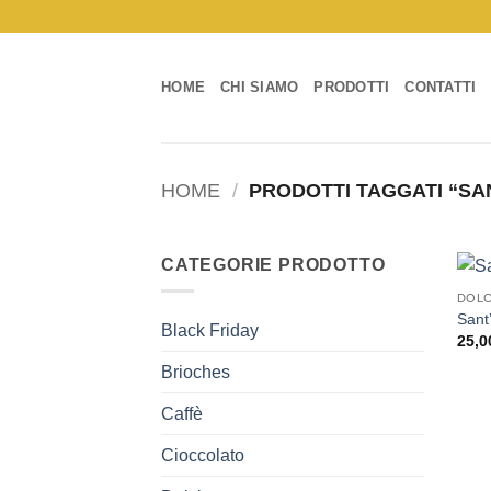
Salta
ai
contenuti
HOME
CHI SIAMO
PRODOTTI
CONTATTI
HOME
/
PRODOTTI TAGGATI “SA
CATEGORIE PRODOTTO
DOLC
Sant
Black Friday
25,0
Brioches
Caffè
Cioccolato