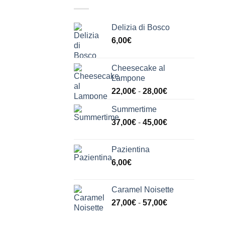
Delizia di Bosco
6,00
€
Cheesecake al
Lampone
Fascia
22,00
€
-
28,00
€
di
Summertime
prezzo:
Fascia
37,00
€
-
45,00
€
da
di
22,00€
prezzo:
a
Pazientina
da
28,00€
6,00
€
37,00€
a
45,00€
Caramel Noisette
Fascia
27,00
€
-
57,00
€
di
prezzo: