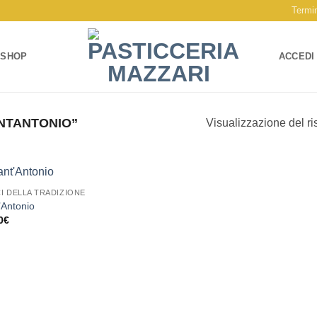
Termin
SHOP
ACCEDI
NTANTONIO”
Visualizzazione del ri
I DELLA TRADIZIONE
Aggiungi
’Antonio
alla lista
0
€
dei
desideri