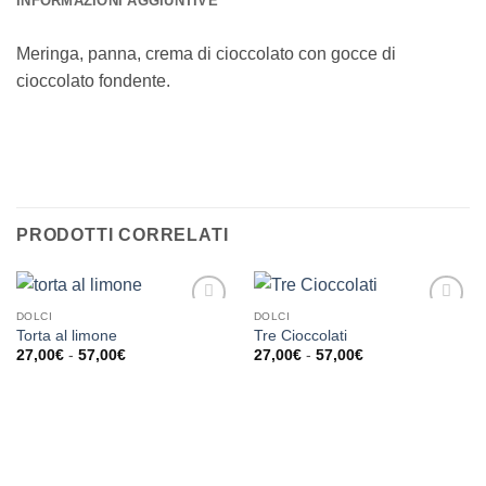
INFORMAZIONI AGGIUNTIVE
Meringa, panna, crema di cioccolato con gocce di
cioccolato fondente.
PRODOTTI CORRELATI
DOLCI
DOLCI
Aggiungi
Aggiungi
Torta al limone
Tre Cioccolati
alla lista
alla lista
Fascia
Fascia
27,00
€
-
57,00
€
27,00
€
-
57,00
€
dei
dei
di
di
desideri
desideri
prezzo:
prezzo:
da
da
27,00€
27,00€
a
a
57,00€
57,00€