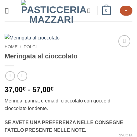
Salta
0
+
ai
contenuti
HOME
/
DOLCI
Aggiungi
Meringata al cioccolato
alla lista
dei
desideri
Fascia
37,00
-
57,00
€
€
di
Meringa, panna, crema di cioccolato con gocce di
prezzo:
cioccolato fondente.
da
37,00€
SE AVETE UNA PREFERENZA NELLE CONSEGNE
a
FATELO PRESENTE NELLE NOTE.
57,00€
SVUOTA