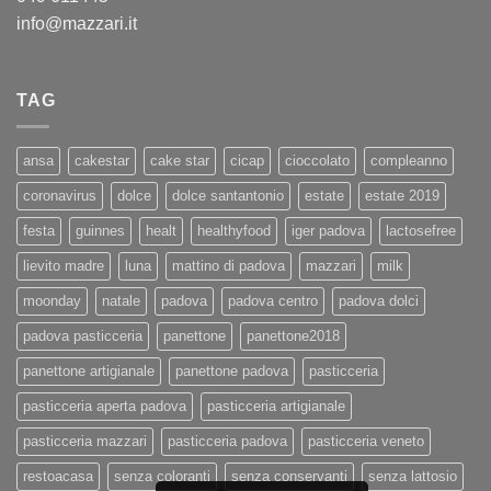
info@mazzari.it
TAG
ansa
cakestar
cake star
cicap
cioccolato
compleanno
coronavirus
dolce
dolce santantonio
estate
estate 2019
festa
guinnes
healt
healthyfood
iger padova
lactosefree
lievito madre
luna
mattino di padova
mazzari
milk
moonday
natale
padova
padova centro
padova dolci
padova pasticceria
panettone
panettone2018
panettone artigianale
panettone padova
pasticceria
pasticceria aperta padova
pasticceria artigianale
pasticceria mazzari
pasticceria padova
pasticceria veneto
restoacasa
senza coloranti
senza conservanti
senza lattosio