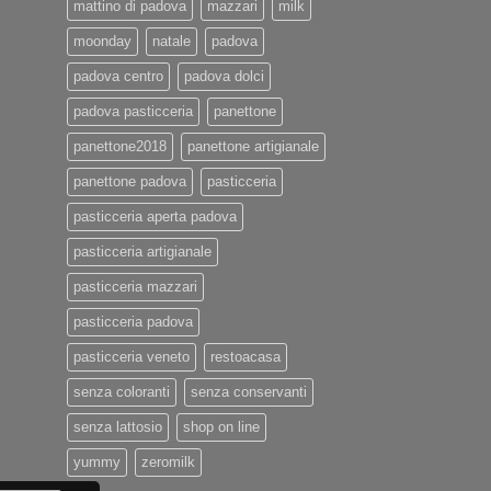
mattino di padova
mazzari
milk
moonday
natale
padova
padova centro
padova dolci
padova pasticceria
panettone
panettone2018
panettone artigianale
panettone padova
pasticceria
pasticceria aperta padova
pasticceria artigianale
pasticceria mazzari
pasticceria padova
pasticceria veneto
restoacasa
senza coloranti
senza conservanti
senza lattosio
shop on line
yummy
zeromilk