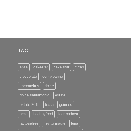
TAG
ansa
cakestar
cake star
cicap
cioccolato
compleanno
coronavirus
dolce
dolce santantonio
estate
estate 2019
festa
guinnes
healt
healthyfood
iger padova
lactosefree
lievito madre
luna