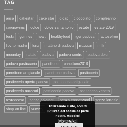
TAG
ansa
cakestar
cake star
cicap
cioccolato
compleanno
coronavirus
dolce
dolce santantonio
estate
estate 2019
festa
guinnes
healt
healthyfood
iger padova
lactosefree
lievito madre
luna
mattino di padova
mazzari
milk
moonday
natale
padova
padova centro
padova dolci
padova pasticceria
panettone
panettone2018
panettone artigianale
panettone padova
pasticceria
pasticceria aperta padova
pasticceria artigianale
pasticceria mazzari
pasticceria padova
pasticceria veneto
restoacasa
senza coloranti
senza conservanti
senza lattosio
Utilizzando il sito, accetti
shop on line
yummy
zeromilk
l'utilizzo dei cookie da parte
nostra.
maggiori
informazioni